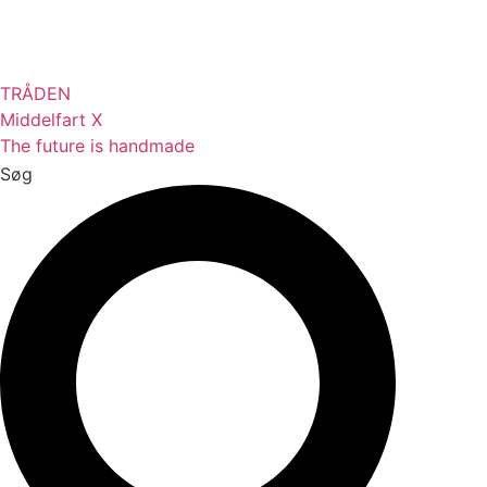
Videre
til
indhold
TRÅDEN
Middelfart X
The future is handmade
Søg