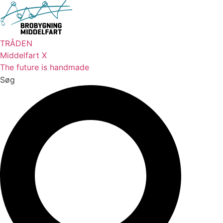
Videre
til
indhold
TRÅDEN
Middelfart X
The future is handmade
Søg