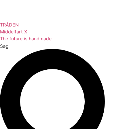
Videre
til
indhold
TRÅDEN
Middelfart X
The future is handmade
Søg